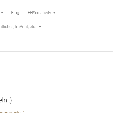
Blog
EHScreativity
tliches, ImPrint, etc.
ln :)