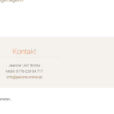
ngernageln-/
Kontakt
Jeanine "Jini" Brinks
Mobil: 0176-229 04 717
info@jea
nine-onl
ine.de
ehalten.