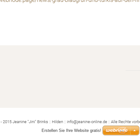
ri.webnode.page/news/grau-blaugrun-und-turkis-auf-den-fi
- 2015 Jeanine "Jini" Brinks :: Hilden :: info@jeanine-online.de :: Alle Rechte vorb
Erstellen Sie Ihre Website gratis!