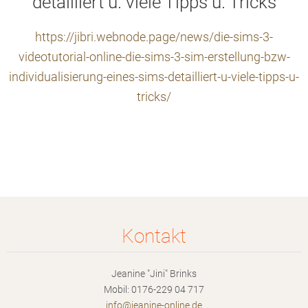
detailliert u. viele Tipps u. Tricks
https://jibri.webnode.page/news/die-sims-3-
videotutorial-online-die-sims-3-sim-erstellung-bzw-
individualisierung-eines-sims-detailliert-u-viele-tipps-u-
tricks/
Kontakt
Jeanine "Jini" Brinks
Mobil: 0176-229 04 717
info@jea
nine-onl
ine.de