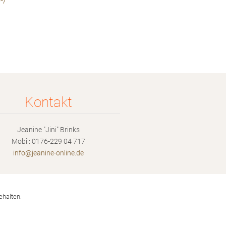
-/
Kontakt
Jeanine "Jini" Brinks
Mobil: 0176-229 04 717
info@jea
nine-onl
ine.de
ehalten.