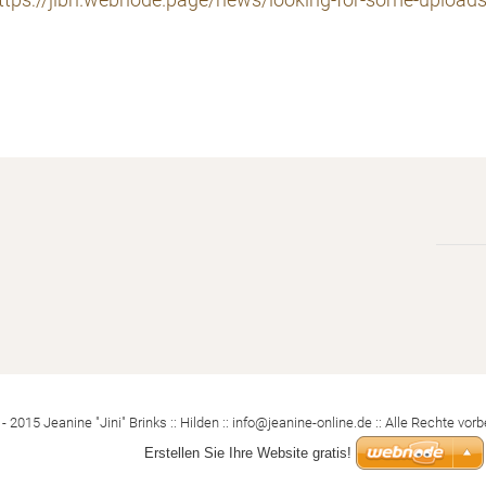
ttps://jibri.webnode.page/news/looking-for-some-uploads
- 2015 Jeanine "Jini" Brinks :: Hilden :: info@jeanine-online.de :: Alle Rechte vorb
Erstellen Sie Ihre Website gratis!