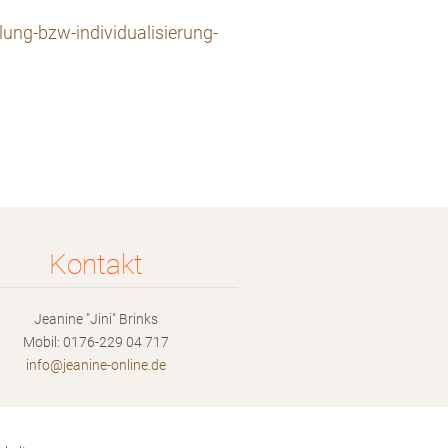
lung-bzw-individualisierung-
Kontakt
Jeanine "Jini" Brinks
Mobil: 0176-229 04 717
info@jea
nine-onl
ine.de