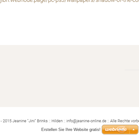
//jibri.webnode.page/pc-ps3/wallpapers/shadow-of-the-co
- 2015 Jeanine "Jini" Brinks :: Hilden :: info@jeanine-online.de :: Alle Rechte vorb
Erstellen Sie Ihre Website gratis!