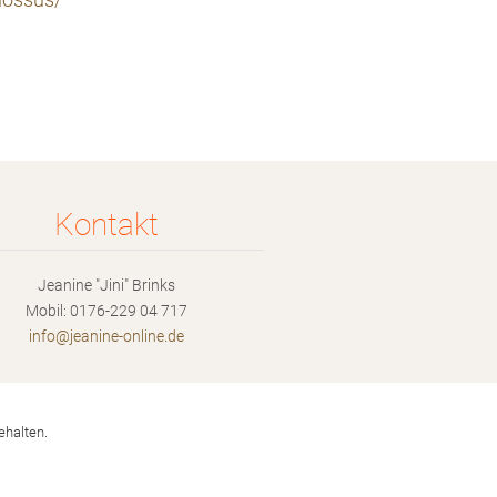
lossus/
Kontakt
Jeanine "Jini" Brinks
Mobil: 0176-229 04 717
info@jea
nine-onl
ine.de
ehalten.