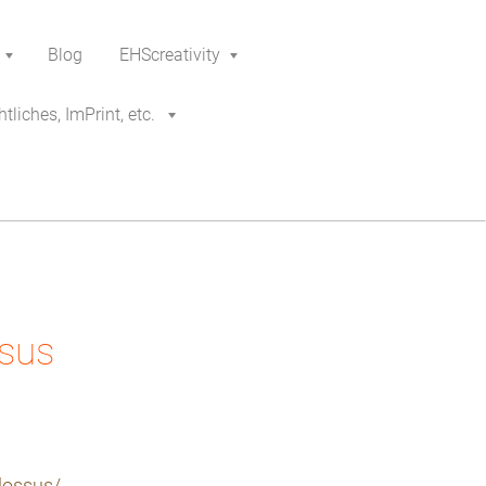
Blog
EHScreativity
tliches, ImPrint, etc.
ssus