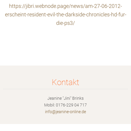
https://jibri.webnode.page/news/am-27-06-2012-
erscheint-resident-evil-the-darkside-chronicles-hd-fur-
die-ps3/
Kontakt
Jeanine "Jini" Brinks
Mobil: 0176-229 04 717
info@jea
nine-onl
ine.de