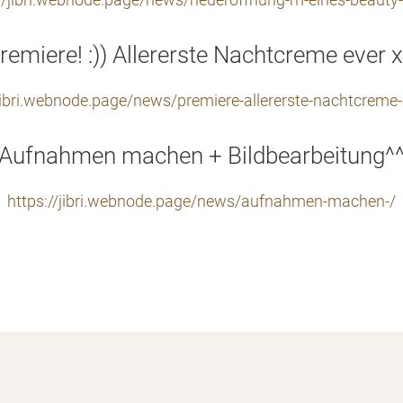
://jibri.webnode.page/news/neueroffnung-m-eines-beauty-
remiere! :)) Allererste Nachtcreme ever 
/jibri.webnode.page/news/premiere-allererste-nachtcreme-
Aufnahmen machen + Bildbearbeitung^
https://jibri.webnode.page/news/aufnahmen-machen-/