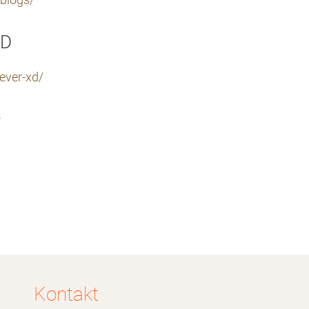
blogs/
xD
ever-xd/
^
Kontakt