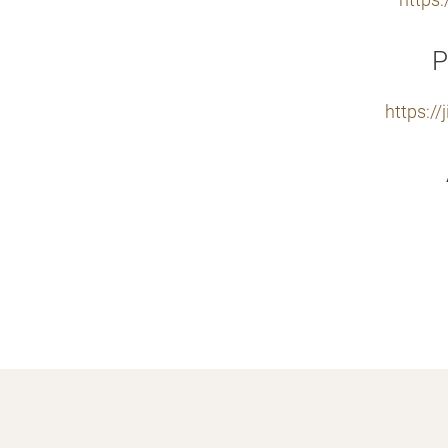
https
P
https:/