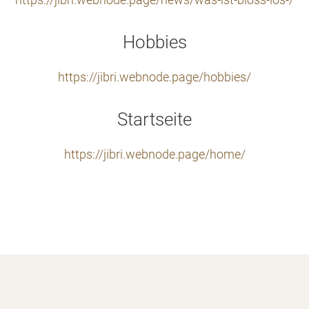
https://jibri.webnode.page/news/was-ist-bloss-los-/
Hobbies
https://jibri.webnode.page/hobbies/
Startseite
https://jibri.webnode.page/home/