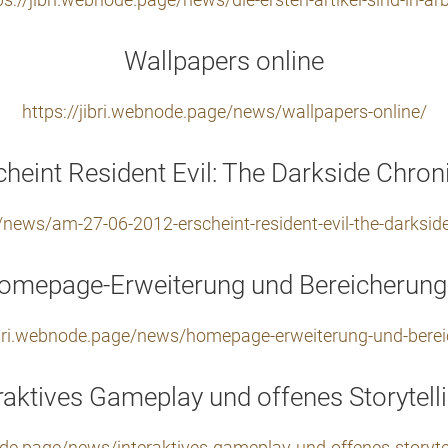
ps://jibri.webnode.page/news/die-ersten-artikel-sind-in-arb
Wallpapers online
https://jibri.webnode.page/news/wallpapers-online/
heint Resident Evil: The Darkside Chroni
/news/am-27-06-2012-erscheint-resident-evil-the-darkside
omepage-Erweiterung und Bereicherung
jibri.webnode.page/news/homepage-erweiterung-und-berei
raktives Gameplay und offenes Storytell