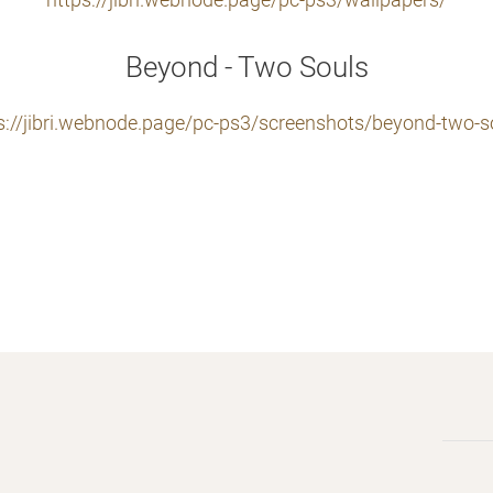
https://jibri.webnode.page/pc-ps3/wallpapers/
Beyond - Two Souls
s://jibri.webnode.page/pc-ps3/screenshots/beyond-two-s