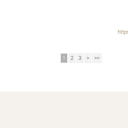
http
1
2
3
>
>>