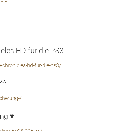
eit/
cles HD für die PS3
-chronicles-hd-fur-die-ps3/
^^
cherung-/
ing ♥