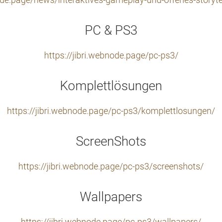
node.page/news/interaktives-gameplay-und-offenes-story
PC & PS3
https://jibri.webnode.page/pc-ps3/
Komplettlösungen
https://jibri.webnode.page/pc-ps3/komplettlosungen/
ScreenShots
https://jibri.webnode.page/pc-ps3/screenshots/
Wallpapers