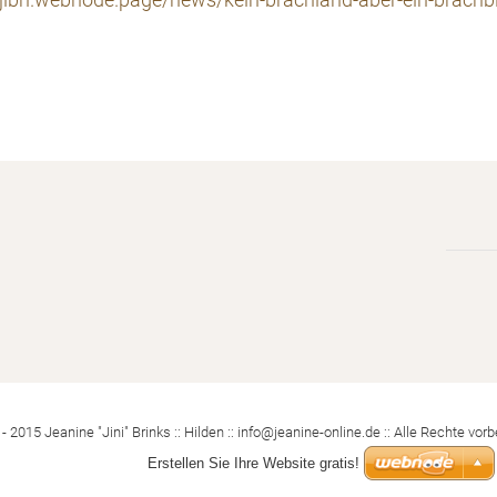
/jibri.webnode.page/news/kein-brachland-aber-ein-brachb
- 2015 Jeanine "Jini" Brinks :: Hilden :: info@jeanine-online.de :: Alle Rechte vorb
Erstellen Sie Ihre Website gratis!