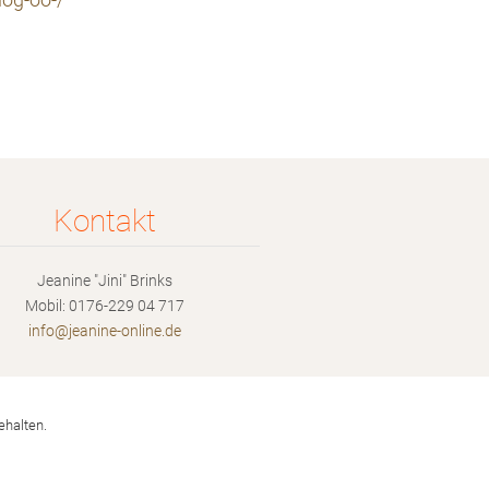
log-oo-/
Kontakt
Jeanine "Jini" Brinks
Mobil: 0176-229 04 717
info@jea
nine-onl
ine.de
ehalten.