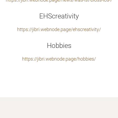
https://jibri.webnode.page/news/was-ist-bloss-los-/
EHScreativity
https://jibri.webnode.page/ehscreativity/
Hobbies
https://jibri.webnode.page/hobbies/