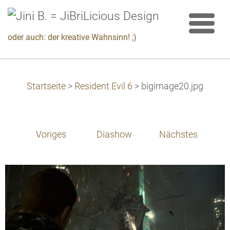
oder auch: der kreative Wahnsinn! ;)
Startseite
>
Resident Evil 6
>
bigimage20.jpg
Voriges
Diashow
Nächstes