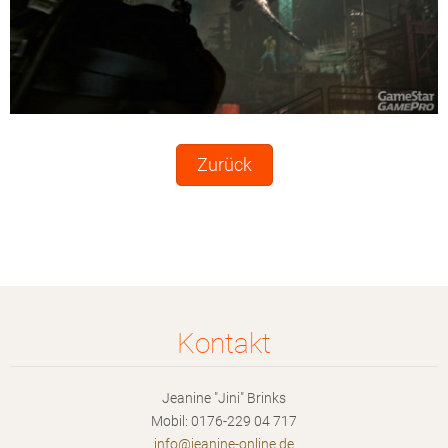
Zurück
Kontakt
Jeanine "Jini" Brinks
Mobil: 0176-229 04 717
info@jea
nine-onl
ine.de