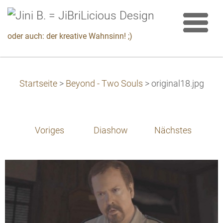
oder auch: der kreative Wahnsinn! ;)
Startseite
>
Beyond - Two Souls
>
original18.jpg
Voriges
Diashow
Nächstes