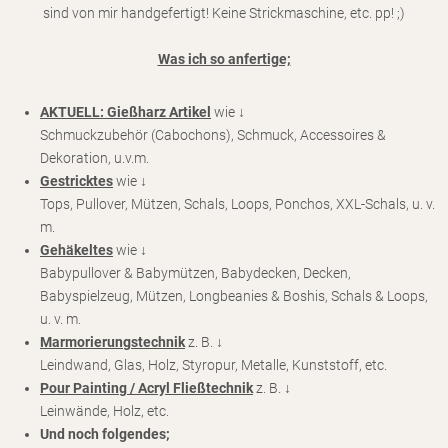
sind von mir handgefertigt! Keine Strickmaschine, etc. pp! ;)
Was ich so anfertige;
AKTUELL: Gießharz Artikel
wie ↓
Schmuckzubehör (Cabochons), Schmuck, Accessoires &
Dekoration, u.v.m.
Gestricktes
wie ↓
Tops, Pullover, Mützen, Schals, Loops, Ponchos, XXL-Schals, u. v.
m.
Gehäkeltes
wie ↓
Babypullover & Babymützen, Babydecken, Decken,
Babyspielzeug, Mützen, Longbeanies & Boshis, Schals & Loops,
u. v. m.
Marmorierungstechnik
z. B. ↓
Leindwand, Glas, Holz, Styropur, Metalle, Kunststoff, etc.
Pour Painting / Acryl Fließtechnik
z. B. ↓
Leinwände, Holz, etc.
Und noch folgendes;